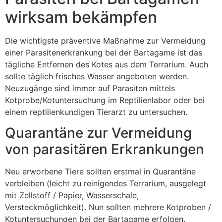
wirksam bekämpfen
Die wichtigste präventive Maßnahme zur Vermeidung
einer Parasitenerkrankung bei der Bartagame ist das
tägliche Entfernen des Kotes aus dem Terrarium. Auch
sollte täglich frisches Wasser angeboten werden.
Neuzugänge sind immer auf Parasiten mittels
Kotprobe/Kotuntersuchung im Reptilienlabor oder bei
einem reptilienkundigen Tierarzt zu untersuchen.
Quarantäne zur Vermeidung
von parasitären Erkrankungen
Neu erworbene Tiere sollten erstmal in Quarantäne
verbleiben (leicht zu reinigendes Terrarium, ausgelegt
mit Zellstoff / Papier, Wasserschale,
Versteckmöglichkeit). Nun sollten mehrere Kotproben /
Kotuntersuchungen bei der Bartagame erfolgen,