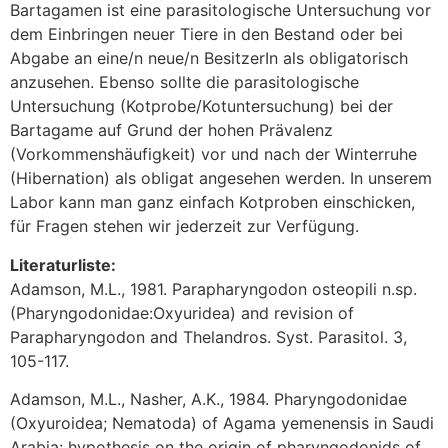
Bartagamen ist eine parasitologische Untersuchung vor
dem Einbringen neuer Tiere in den Bestand oder bei
Abgabe an eine/n neue/n BesitzerIn als obligatorisch
anzusehen. Ebenso sollte die parasitologische
Untersuchung (Kotprobe/Kotuntersuchung) bei der
Bartagame auf Grund der hohen Prävalenz
(Vorkommenshäufigkeit) vor und nach der Winterruhe
(Hibernation) als obligat angesehen werden. In unserem
Labor kann man ganz einfach Kotproben einschicken,
für Fragen stehen wir jederzeit zur Verfügung.
Literaturliste:
Adamson, M.L., 1981. Parapharyngodon osteopili n.sp.
(Pharyngodonidae:Oxyuridea) and revision of
Parapharyngodon and Thelandros. Syst. Parasitol. 3,
105-117.
Adamson, M.L., Nasher, A.K., 1984. Pharyngodonidae
(Oxyuroidea; Nematoda) of Agama yemenensis in Saudi
Arabia: hypothesis on the origin of pharyngodonids of