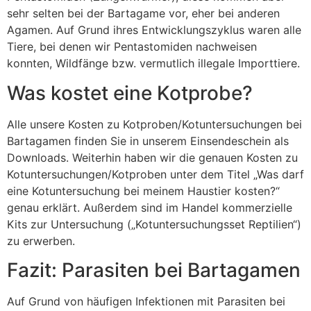
sehr selten bei der Bartagame vor, eher bei anderen
Agamen. Auf Grund ihres Entwicklungszyklus waren alle
Tiere, bei denen wir Pentastomiden nachweisen
konnten, Wildfänge bzw. vermutlich illegale Importtiere.
Was kostet eine Kotprobe?
Alle unsere Kosten zu Kotproben/Kotuntersuchungen bei
Bartagamen finden Sie in unserem Einsendeschein als
Downloads. Weiterhin haben wir die genauen Kosten zu
Kotuntersuchungen/Kotproben unter dem Titel „Was darf
eine Kotuntersuchung bei meinem Haustier kosten?“
genau erklärt. Außerdem sind im Handel kommerzielle
Kits zur Untersuchung („Kotuntersuchungsset Reptilien“)
zu erwerben.
Fazit: Parasiten bei Bartagamen
Auf Grund von häufigen Infektionen mit Parasiten bei