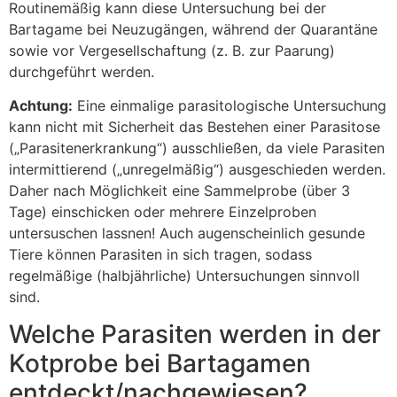
Routinemäßig kann diese Untersuchung bei der
Bartagame bei Neuzugängen, während der Quarantäne
sowie vor Vergesellschaftung (z. B. zur Paarung)
durchgeführt werden.
Achtung:
Eine einmalige parasitologische Untersuchung
kann nicht mit Sicherheit das Bestehen einer Parasitose
(„Parasitenerkrankung“) ausschließen, da viele Parasiten
intermittierend („unregelmäßig“) ausgeschieden werden.
Daher nach Möglichkeit eine Sammelprobe (über 3
Tage) einschicken oder mehrere Einzelproben
untersuschen lassnen! Auch augenscheinlich gesunde
Tiere können Parasiten in sich tragen, sodass
regelmäßige (halbjährliche) Untersuchungen sinnvoll
sind.
Welche Parasiten werden in der
Kotprobe bei Bartagamen
entdeckt/nachgewiesen?