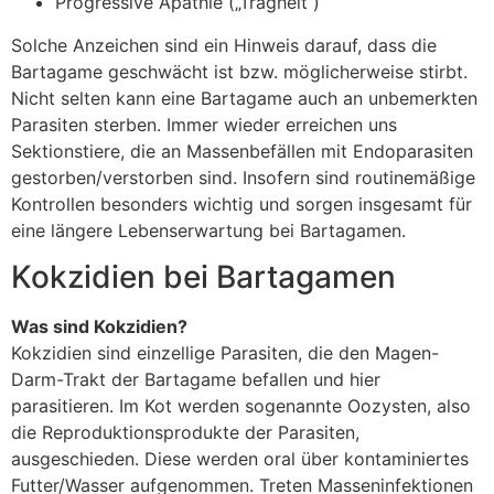
Progressive Apathie („Trägheit“)
Solche Anzeichen sind ein Hinweis darauf, dass die
Bartagame geschwächt ist bzw. möglicherweise stirbt.
Nicht selten kann eine Bartagame auch an unbemerkten
Parasiten sterben. Immer wieder erreichen uns
Sektionstiere, die an Massenbefällen mit Endoparasiten
gestorben/verstorben sind. Insofern sind routinemäßige
Kontrollen besonders wichtig und sorgen insgesamt für
eine längere Lebenserwartung bei Bartagamen.
Kokzidien bei Bartagamen
Was sind Kokzidien?
Kokzidien sind einzellige Parasiten, die den Magen-
Darm-Trakt der Bartagame befallen und hier
parasitieren. Im Kot werden sogenannte Oozysten, also
die Reproduktionsprodukte der Parasiten,
ausgeschieden. Diese werden oral über kontaminiertes
Futter/Wasser aufgenommen. Treten Masseninfektionen