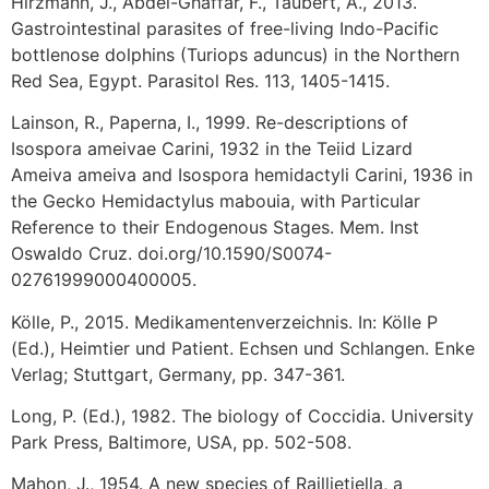
Hirzmann, J., Abdel-Ghaffar, F., Taubert, A., 2013.
Gastrointestinal parasites of free-living Indo-Pacific
bottlenose dolphins (Turiops aduncus) in the Northern
Red Sea, Egypt. Parasitol Res. 113, 1405-1415.
Lainson, R., Paperna, I., 1999. Re-descriptions of
Isospora ameivae Carini, 1932 in the Teiid Lizard
Ameiva ameiva and Isospora hemidactyli Carini, 1936 in
the Gecko Hemidactylus mabouia, with Particular
Reference to their Endogenous Stages. Mem. Inst
Oswaldo Cruz. doi.org/10.1590/S0074-
02761999000400005.
Kölle, P., 2015. Medikamentenverzeichnis. In: Kölle P
(Ed.), Heimtier und Patient. Echsen und Schlangen. Enke
Verlag; Stuttgart, Germany, pp. 347-361.
Long, P. (Ed.), 1982. The biology of Coccidia. University
Park Press, Baltimore, USA, pp. 502-508.
Mahon, J., 1954. A new species of Raillietiella, a