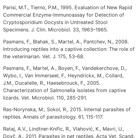
Parisi, M.T., Tierno, P.M., 1995. Evaluation of New Rapid
Commercial Enzyme-Immunoassay for Detection of
Cryptosporidium Oocysts in Untreated Stool
Specimens. J. Clin. Microbiol. 33, 1963–1965.
Pasmans, F., Blahak, S., Martel, A., Pantchev, N., 2008.
Introducing reptiles into a captive collection: The role of
the veterinarian. Vet. J. 175, 53-68.
Pasmans, F., Martel, A., Boyen, F., Vandekerchove, D.,
Wybo, I., Van Immerseel, F., Heyndrickx, M., Collard,
J.M., Ducatelle, R., Haesebrouck, F., 2005.
Characterization of Salmonella isolates from captive
lizards. Vet. Microbiol. 110, 285-291.
Ras-Norynska, M., Sokol, R., 2015. Internal parasites of
reptiles. Annals of parasitology. 61, 115-117.
Rataj, A.V., Lindtner-Knific, R., Vlahović, K., Mavri, U.,
Dovč, A., 2011. Parasites in pet reptiles. Acta Vet. Scand.