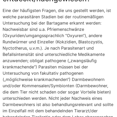
Eine der häufigsten Fragen, die uns gestellt werden, ist
welche parasitären Stadien bei der routinemäßigen
Untersuchung bei der Bartagame erkannt werden:
Nachweisbar sind u.a. Pfriemenschwänze
(Oxyuriden/umgangssprachlich “Oxyuren“), andere
Rundwürmer und Einzeller (Kokzidien, Blastozystis,
Nyctotherus, u.v.m.). Je nach Parasitenart und
Befallsintensität sind unterschiedliche Medikamente
anzuwenden; obligat pathogene („zwangsläufig
krankmachende“) Parasiten müssen bei der
Untersuchung von fakultativ pathogenen
(„möglichweise krankmachenden“) Darmbewohnern
und/oder Kommensalen/Symbionten (Darmbewohner,
die dem Tier nicht schaden oder sogar Vorteile bieten)
unterschieden werden. Nicht jeder Nachweis eines
Darmbewohners ist also behandlungsrelevant und sollte
im Einzelfall mit dem behandelnden Tierarzt/der