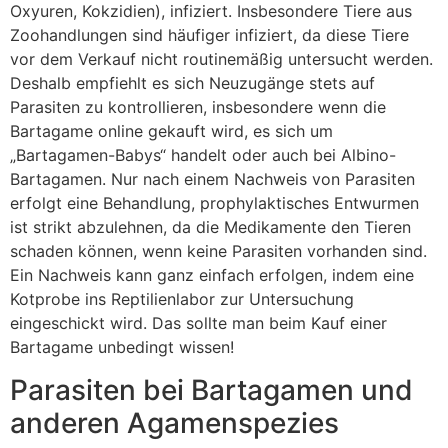
Oxyuren, Kokzidien), infiziert. Insbesondere Tiere aus
Zoohandlungen sind häufiger infiziert, da diese Tiere
vor dem Verkauf nicht routinemäßig untersucht werden.
Deshalb empfiehlt es sich Neuzugänge stets auf
Parasiten zu kontrollieren, insbesondere wenn die
Bartagame online gekauft wird, es sich um
„Bartagamen-Babys“ handelt oder auch bei Albino-
Bartagamen. Nur nach einem Nachweis von Parasiten
erfolgt eine Behandlung, prophylaktisches Entwurmen
ist strikt abzulehnen, da die Medikamente den Tieren
schaden können, wenn keine Parasiten vorhanden sind.
Ein Nachweis kann ganz einfach erfolgen, indem eine
Kotprobe ins Reptilienlabor zur Untersuchung
eingeschickt wird. Das sollte man beim Kauf einer
Bartagame unbedingt wissen!
Parasiten bei Bartagamen und
anderen Agamenspezies