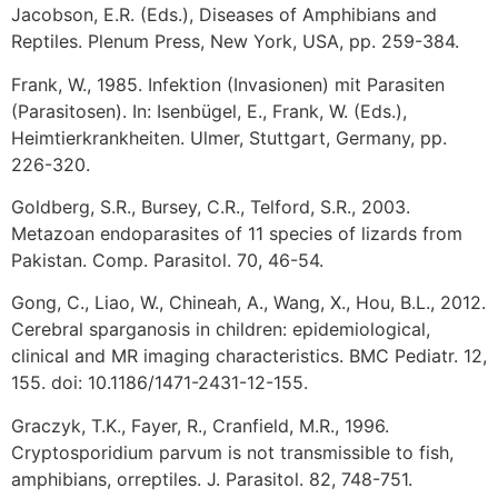
Jacobson, E.R. (Eds.), Diseases of Amphibians and
Reptiles. Plenum Press, New York, USA, pp. 259-384.
Frank, W., 1985. Infektion (Invasionen) mit Parasiten
(Parasitosen). In: Isenbügel, E., Frank, W. (Eds.),
Heimtierkrankheiten. Ulmer, Stuttgart, Germany, pp.
226-320.
Goldberg, S.R., Bursey, C.R., Telford, S.R., 2003.
Metazoan endoparasites of 11 species of lizards from
Pakistan. Comp. Parasitol. 70, 46-54.
Gong, C., Liao, W., Chineah, A., Wang, X., Hou, B.L., 2012.
Cerebral sparganosis in children: epidemiological,
clinical and MR imaging characteristics. BMC Pediatr. 12,
155. doi: 10.1186/1471-2431-12-155.
Graczyk, T.K., Fayer, R., Cranfield, M.R., 1996.
Cryptosporidium parvum is not transmissible to fish,
amphibians, orreptiles. J. Parasitol. 82, 748-751.