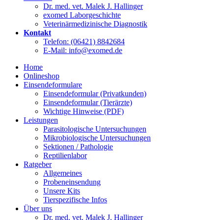
Dr. med. vet. Malek J. Hallinger
exomed Laborgeschichte
Veterinärmedizinische Diagnostik
Kontakt
Telefon: (06421) 8842684
E-Mail: info@exomed.de
Home
Onlineshop
Einsendeformulare
Einsendeformular (Privatkunden)
Einsendeformular (Tierärzte)
Wichtige Hinweise (PDF)
Leistungen
Parasitologische Untersuchungen
Mikrobiologische Untersuchungen
Sektionen / Pathologie
Reptilienlabor
Ratgeber
Allgemeines
Probeneinsendung
Unsere Kits
Tierspezifische Infos
Über uns
Dr. med. vet. Malek J. Hallinger