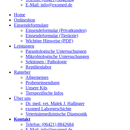
E-Mail: info@exomed.de
Home
Onlineshop
Einsendeformulare
Einsendeformular (Privatkunden)
Einsendeformular (Tierärzte)
Wichtige Hinweise (PDF)
Leistungen
Parasitologische Untersuchungen
Mikrobiologische Untersuchungen
Sektionen / Pathologie
Reptilienlabor
Ratgeber
Allgemeines
Probeneinsendung
Unsere Kits
Tierspezifische Infos
Über uns
Dr. med. vet. Malek J. Hallinger
exomed Laborgeschichte
Veterinärmedizinische Diagnostik
Kontakt
Telefon: (06421) 8842684
E-Mail: info@exomed.de