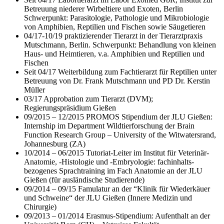
Betreuung niederer Wirbeltiere und Exoten, Berlin
Schwerpunkt: Parasitologie, Pathologie und Mikrobiologie
von Amphibien, Reptilien und Fischen sowie Säugetieren
04/17-10/19 praktizierender Tierarzt in der Tierarztpraxis
Mutschmann, Berlin. Schwerpunkt: Behandlung von kleinen
Haus- und Heimtieren, v.a. Amphibien und Reptilien und
Fischen
Seit 04/17 Weiterbildung zum Fachtierarzt für Reptilien unter
Betreuung von Dr. Frank Mutschmann und PD Dr. Kerstin
Müller
03/17 Approbation zum Tierarzt (DVM);
Regierungspräsidium Gießen
09/2015 – 12/2015 PROMOS Stipendium der JLU Gießen:
Internship im Department Wildtierforschung der Brain
Function Research Group – University of the Witwatersrand,
Johannesburg (ZA)
10/2014 – 06/2015 Tutoriat-Leiter im Institut für Veterinär-
Anatomie, -Histologie und -Embryologie: fachinhalts-
bezogenes Sprachtraining im Fach Anatomie an der JLU
Gießen (für ausländische Studierende)
09/2014 – 09/15 Famulatur an der “Klinik für Wiederkäuer
und Schweine“ der JLU Gießen (Innere Medizin und
Chirurgie)
09/2013 – 01/2014 Erasmus-Stipendium: Aufenthalt an der