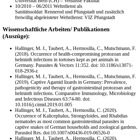
Universität Bern (CH) – Vetsuisse Fakultät
10/2010 – 06/2011 Wehrdienst als
Sanitätssoldat: Rennerod und Pfungstadt und zusätzlich
freiwillig abgeleisteter Wehrdienst: VIZ Pfungstadt
Wissenschaftliche Arbeiten/ Publikationen
(Auszüge):
Hallinger, M. J., Taubert, A., Hermosilla, C., Mutschmann, F.
(2018). Occurence of health-compromising protozoan and
helminth infections in tortoises kept as pet animals in
Germany. Parasites & Vectors 11:352. doi: 10.1186/s13071-
018-2936-z
Hallinger, M. J., Taubert, A., Hermosilla, C., Mutschmann, F.
(2019). Captive Agamid lizards in Germany: Prevalence,
pathogenicity and therapy of gastrointestinal protozoan and
helminth infections. Comparative Immunology, Microbiology
and Infectious Diseases 63:74-80. doi:
10.1016/j.cimid.2019.01.005
Hallinger, M. J., Taubert, A., Hermosilla, C. (2020).
Occurence of Kalicephalus, Strongyloides, and Rhabdias
nematodes as most common gastrointestinal parasites in
captive snakes of German households and zoological gardens.
Parasitol Res. doi:10.1007/s00436-019-06526-0
Hallinger, M. J., Taubert, A., Hermosilla, C. (2020).