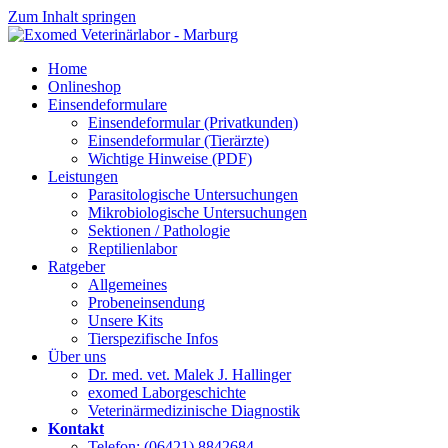
Zum Inhalt springen
Home
Onlineshop
Einsendeformulare
Einsendeformular (Privatkunden)
Einsendeformular (Tierärzte)
Wichtige Hinweise (PDF)
Leistungen
Parasitologische Untersuchungen
Mikrobiologische Untersuchungen
Sektionen / Pathologie
Reptilienlabor
Ratgeber
Allgemeines
Probeneinsendung
Unsere Kits
Tierspezifische Infos
Über uns
Dr. med. vet. Malek J. Hallinger
exomed Laborgeschichte
Veterinärmedizinische Diagnostik
Kontakt
Telefon: (06421) 8842684