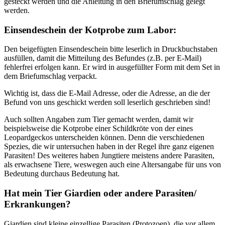
gesteckt werden und die Anleitung in den Briefumschlag gelegt
werden.
Einsendeschein der Kotprobe zum Labor:
Den beigefügten Einsendeschein bitte leserlich in Druckbuchstaben
ausfüllen, damit die Mitteilung des Befundes (z.B. per E-Mail)
fehlerfrei erfolgen kann. Er wird in ausgefüllter Form mit dem Set in
dem Briefumschlag verpackt.
Wichtig ist, dass die E-Mail Adresse, oder die Adresse, an die der
Befund von uns geschickt werden soll leserlich geschrieben sind!
Auch sollten Angaben zum Tier gemacht werden, damit wir
beispielsweise die Kotprobe einer Schildkröte von der eines
Leopardgeckos unterscheiden können. Denn die verschiedenen
Spezies, die wir untersuchen haben in der Regel ihre ganz eigenen
Parasiten! Des weiteres haben Jungtiere meistens andere Parasiten,
als erwachsene Tiere, weswegen auch eine Altersangabe für uns von
Bedeutung durchaus Bedeutung hat.
Hat mein Tier Giardien oder andere Parasiten/
Erkrankungen?
Giardien sind kleine einzellige Parasiten (Protozoen), die vor allem