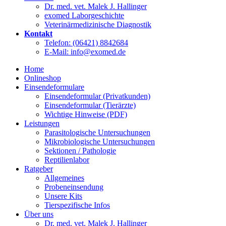
Dr. med. vet. Malek J. Hallinger
exomed Laborgeschichte
Veterinärmedizinische Diagnostik
Kontakt
Telefon: (06421) 8842684
E-Mail: info@exomed.de
Home
Onlineshop
Einsendeformulare
Einsendeformular (Privatkunden)
Einsendeformular (Tierärzte)
Wichtige Hinweise (PDF)
Leistungen
Parasitologische Untersuchungen
Mikrobiologische Untersuchungen
Sektionen / Pathologie
Reptilienlabor
Ratgeber
Allgemeines
Probeneinsendung
Unsere Kits
Tierspezifische Infos
Über uns
Dr. med. vet. Malek J. Hallinger