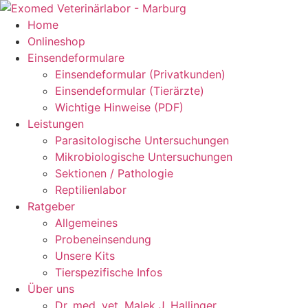
Zum
Inhalt
Home
springen
Onlineshop
Einsendeformulare
Einsendeformular (Privatkunden)
Einsendeformular (Tierärzte)
Wichtige Hinweise (PDF)
Leistungen
Parasitologische Untersuchungen
Mikrobiologische Untersuchungen
Sektionen / Pathologie
Reptilienlabor
Ratgeber
Allgemeines
Probeneinsendung
Unsere Kits
Tierspezifische Infos
Über uns
Dr. med. vet. Malek J. Hallinger