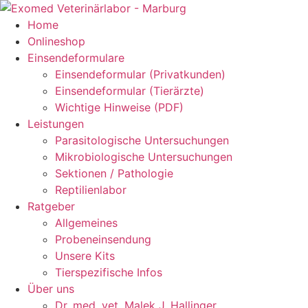
Zum
Inhalt
Home
springen
Onlineshop
Einsendeformulare
Einsendeformular (Privatkunden)
Einsendeformular (Tierärzte)
Wichtige Hinweise (PDF)
Leistungen
Parasitologische Untersuchungen
Mikrobiologische Untersuchungen
Sektionen / Pathologie
Reptilienlabor
Ratgeber
Allgemeines
Probeneinsendung
Unsere Kits
Tierspezifische Infos
Über uns
Dr. med. vet. Malek J. Hallinger