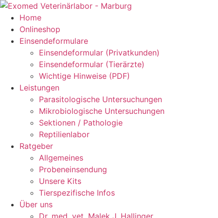
Zum
Inhalt
Home
springen
Onlineshop
Einsendeformulare
Einsendeformular (Privatkunden)
Einsendeformular (Tierärzte)
Wichtige Hinweise (PDF)
Leistungen
Parasitologische Untersuchungen
Mikrobiologische Untersuchungen
Sektionen / Pathologie
Reptilienlabor
Ratgeber
Allgemeines
Probeneinsendung
Unsere Kits
Tierspezifische Infos
Über uns
Dr. med. vet. Malek J. Hallinger