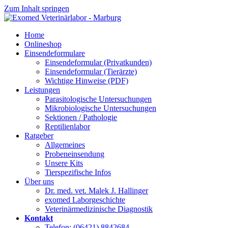
Zum Inhalt springen
Home
Onlineshop
Einsendeformulare
Einsendeformular (Privatkunden)
Einsendeformular (Tierärzte)
Wichtige Hinweise (PDF)
Leistungen
Parasitologische Untersuchungen
Mikrobiologische Untersuchungen
Sektionen / Pathologie
Reptilienlabor
Ratgeber
Allgemeines
Probeneinsendung
Unsere Kits
Tierspezifische Infos
Über uns
Dr. med. vet. Malek J. Hallinger
exomed Laborgeschichte
Veterinärmedizinische Diagnostik
Kontakt
Telefon: (06421) 8842684