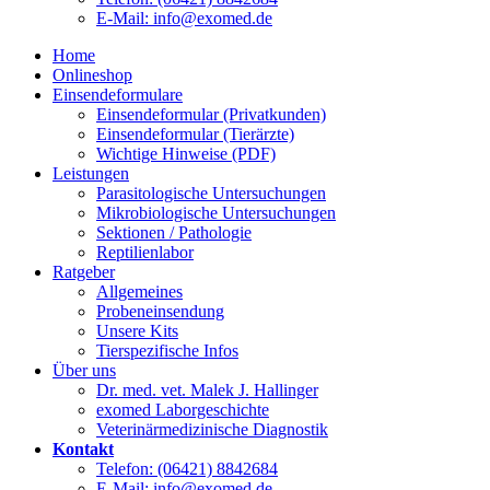
E-Mail: info@exomed.de
Home
Onlineshop
Einsendeformulare
Einsendeformular (Privatkunden)
Einsendeformular (Tierärzte)
Wichtige Hinweise (PDF)
Leistungen
Parasitologische Untersuchungen
Mikrobiologische Untersuchungen
Sektionen / Pathologie
Reptilienlabor
Ratgeber
Allgemeines
Probeneinsendung
Unsere Kits
Tierspezifische Infos
Über uns
Dr. med. vet. Malek J. Hallinger
exomed Laborgeschichte
Veterinärmedizinische Diagnostik
Kontakt
Telefon: (06421) 8842684
E-Mail: info@exomed.de