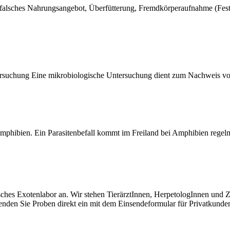
 falsches Nahrungsangebot, Überfütterung, Fremdkörperaufnahme (Fest
tersuchung Eine mikrobiologische Untersuchung dient zum Nachweis vo
Amphibien. Ein Parasitenbefall kommt im Freiland bei Amphibien regel
isches Exotenlabor an. Wir stehen TierärztInnen, HerpetologInnen und 
enden Sie Proben direkt ein mit dem Einsendeformular für Privatkunden